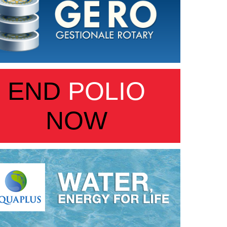
END
POLIO
NOW