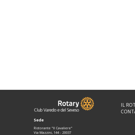
IL RO
CONT
Sede
Ristorante "Il Cavaliere"
Via Mazzini, 144 - 20037