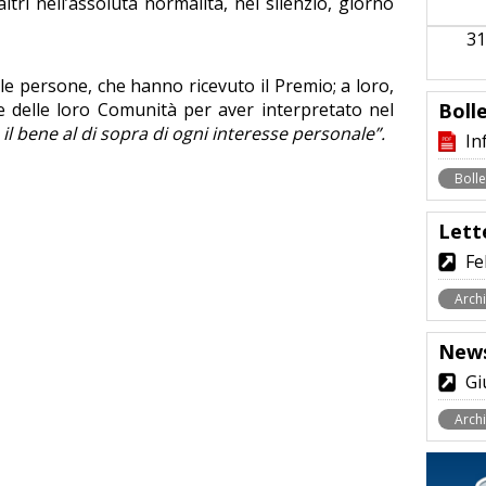
i altri nell’assoluta normalità, nel silenzio, giorno
31
 le persone, che hanno ricevuto il Premio; a loro,
e delle loro Comunità per aver interpretato nel
Bolle
 il bene al di sopra di ogni interesse personale”
.
In
Boll
Lett
Fe
Arch
News
Gi
Archi