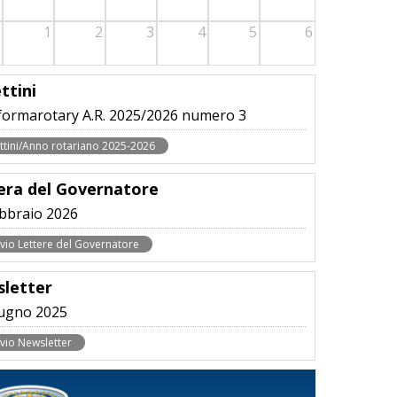
1
2
3
4
5
6
ttini
formarotary A.R. 2025/2026 numero 3
ettini/Anno rotariano 2025-2026
era del Governatore
bbraio 2026
ivio Lettere del Governatore
letter
ugno 2025
vio Newsletter