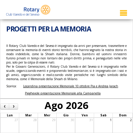
PROGETTI PER LA MEMORIA
Il Rotary Club Varedo e del Seveso è impegnato da anni per preservare, trasmettere e
conservare la memoria di eventi storici terribili, che hanno segnato la nostra storia in
modo indelebile, come la Shoah italiana. Donne, bambini ed uomini innocenti
furono privati in tempi non lontani dei propri diritti prima, e perseguitati nelle vite
poi, solo per la colpa di essere nati.
Per le Giovani Generazioni, il Rotary Club Varedo e del Seveso si è impegnato nelle
scuole, organizzando eventi e proponendo testimonianze; si è impegnato con i soci e
gli amici, organizzando e realizzando visite periodiche nei luoghi simbolo della
memoria, come il Memoriale della Shoah di Milano.
Scarica:
Locandina presentazione Memoriale 10 ottobre Pia e Andrea Jarach
Pieghevole presentazione Memoriale alla Campanella
Ago 2026
‹
›
Lun
Mar
Mer
Gio
Ven
Sab
Dom
27
28
29
30
31
1
2