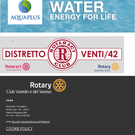
Sede
Ristorante "Il Cavaliere"
Via Mazzini, 144 - 20037
Paderno Dugnano (MI)
Tel / Fax +39 02 9182387
email:
info.rotaryvaredoedelseveso@gmail.com
COOKIE POLICY